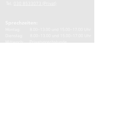
Tel.
030 8533073 (Privat)
Sprechzeiten:
Montag: 8.00–13.00 und 15.00–17.00 Uhr
Dienstag: 8.00–13.00 und 15.00–17.00 Uhr
Mittwoch: Privatsprechstunde
Donnerstag: 8.00–13.00 und 15.00–17.00 Uhr
Freitag: 8.00–13.00 Uhr
KONTAKT