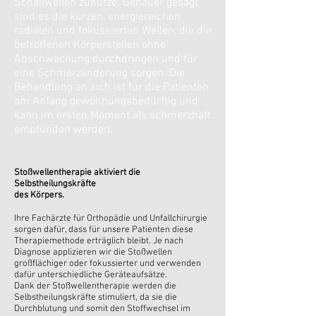
Schallwellen zunutze. Genauer gesagt
sind es die kurzen, energiereichen
radialen und fokussierten Wellen, die die
betroffenen Körperstellen ohne
Abschwächung durchdringen und für
eine Schmerzlinderung sorgen. Die
Behandlung an sich ist für die Patienten
am Anfang gewöhnungsbedürftig und
kann im ersten Moment als schmerzhaft
empfunden werden.
Stoßwellentherapie aktiviert die
Selbstheilungskräfte
des Körpers.
Ihre Fachärzte für Orthopädie und Unfallchirurgie
sorgen dafür, dass für unsere Patienten diese
Therapiemethode erträglich bleibt. Je nach
Diagnose applizieren wir die Stoßwellen
großflächiger oder fokussierter und verwenden
dafür unterschiedliche Geräteaufsätze.
Dank der Stoßwellentherapie werden die
Selbstheilungskräfte stimuliert, da sie die
Durchblutung und somit den Stoffwechsel im