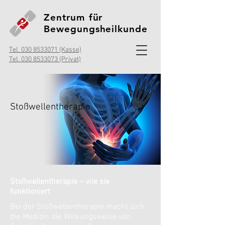
Zentrum für
Bewegungsheilkunde
Tel. 030 8533071 (Kasse)
Tel. 030 8533073 (Privat)
Stoßwellentherapie
Stoßwellentherapie – wie sie
funktioniert
Bei der Stoßwellentherapie macht sich
die Medizin die Wirkungsweise von