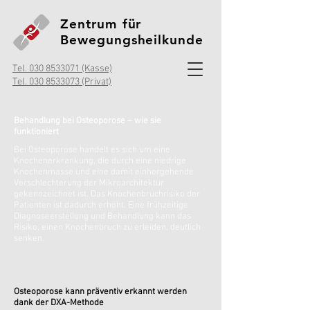
Zentrum für
Bewegungsheilkunde
Tel. 030 8533071 (Kasse)
Tel. 030 8533073 (Privat)
Behandlung bei Osteoporose – wie sie
funktioniert
Bei Osteoporose handelt es sich um eine
Knochenerkrankung, die durch eine niedrige
Knochenmasse und eine damit einhergehende
Verschlechterung der Mikroarchitektur
gekennzeichnet ist. Das Knochenbruchrisiko der
Patienten ist dadurch erhöht. Eine frühzeitige
Diagnoseerstellung und Behandlung kann das
Risiko, einen Knochenbruch zu erleiden, deutlich
senken.
Osteoporose kann präventiv erkannt werden
dank der DXA-Methode