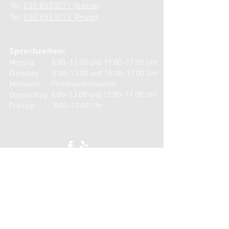
Tel.
030 8533071 (Kasse)
Tel.
030 8533073 (Privat)
Sprechzeiten:
Montag: 8.00–13.00 und 15.00–17.00 Uhr
Dienstag: 8.00–13.00 und 15.00–17.00 Uhr
Mittwoch: Privatsprechstunde
Donnerstag: 8.00–13.00 und 15.00–17.00 Uhr
Freitag: 8.00–13.00 Uhr
KONTAKT