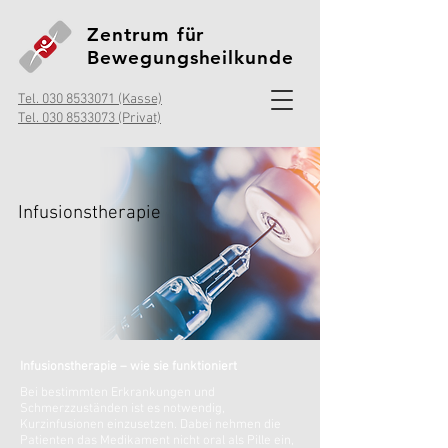
Zentrum für
Bewegungsheilkunde
Tel. 030 8533071 (Kasse)
Tel. 030 8533073 (Privat)
Infusionstherapie
Infusionstherapie – wie sie funktioniert
Bei bestimmten Erkrankungen und
Schmerzzuständen ist es notwendig,
Kurzinfusionen einzusetzen. Dabei nehmen die
Patienten das Medikament nicht oral als Pille ein,