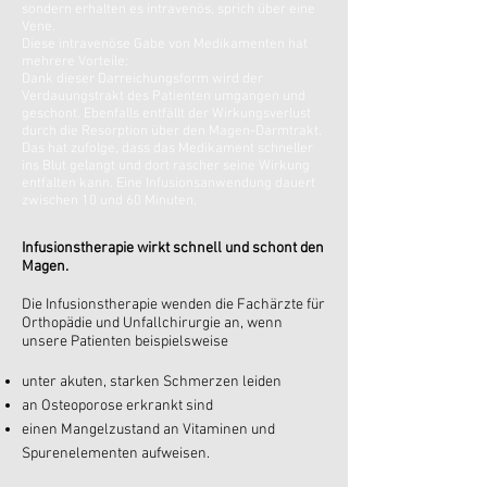
sondern erhalten es intravenös, sprich über eine
Vene.
Diese intravenöse Gabe von Medikamenten hat
mehrere Vorteile:
Dank dieser Darreichungsform wird der
Verdauungstrakt des Patienten umgangen und
geschont. Ebenfalls entfällt der Wirkungsverlust
durch die Resorption über den Magen-Darmtrakt.
Das hat zufolge, dass das Medikament schneller
ins Blut gelangt und dort rascher seine Wirkung
entfalten kann. Eine Infusionsanwendung dauert
zwischen 10 und 60 Minuten.
Infusionstherapie wirkt schnell und schont den
Magen.
Die Infusionstherapie wenden die Fachärzte für
Orthopädie und Unfallchirurgie an, wenn
unsere Patienten beispielsweise
unter akuten, starken Schmerzen leiden
an Osteoporose erkrankt sind
einen Mangelzustand an Vitaminen und
Spurenelementen aufweisen.