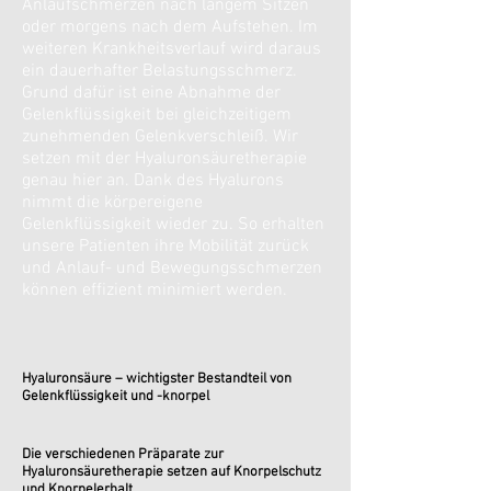
Anlaufschmerzen nach langem Sitzen
oder morgens nach dem Aufstehen. Im
weiteren Krankheitsverlauf wird daraus
ein dauerhafter Belastungsschmerz.
Grund dafür ist eine Abnahme der
Gelenkflüssigkeit bei gleichzeitigem
zunehmenden Gelenkverschleiß. Wir
setzen mit der Hyaluronsäuretherapie
genau hier an. Dank des Hyalurons
nimmt die körpereigene
Gelenkflüssigkeit wieder zu. So erhalten
unsere Patienten ihre Mobilität zurück
und Anlauf- und Bewegungsschmerzen
können effizient minimiert werden.
Hyaluronsäure – wichtigster Bestandteil von
Gelenkflüssigkeit und -knorpel
Die verschiedenen Präparate zur
Hyaluronsäuretherapie setzen auf Knorpelschutz
und Knorpelerhalt.