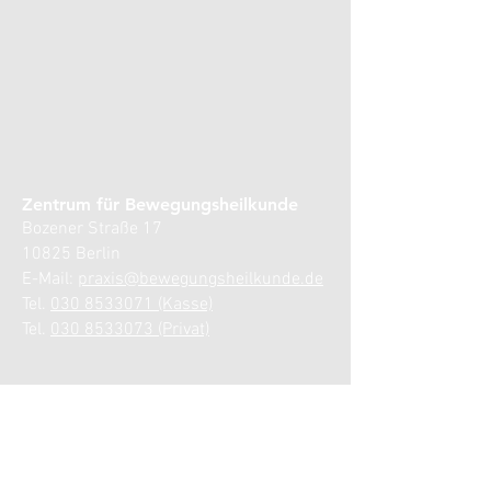
Zentrum für Bewegungsheilkunde
Bozener Straße 17
10825 Berlin
E-Mail:
praxis@bewegungsheilkunde.de
Tel.
030 8533071 (Kasse)
Tel.
030 8533073 (Privat)
Sprechzeiten:
Montag: 8.00–13.00 und 15.00–17.00 Uhr
Dienstag: 8.00–13.00 und 15.00–17.00 Uhr
Mittwoch: Privatsprechstunde