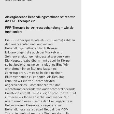
Als ergänzende Behandlungsmethode setzen wir
die PRP-Therapie ein.
PRP-Therapie bei Arthrosebehandlung – wie sie
funktioniert
Die PRP-Therapie (Platelet-Rich Plasma) zählt zu
den anerkannten und innovativen
Behandlungsmethoden für Arthrose-
Erkrankungen, die auch bei Muskel- und
Sehnenverletzungen eingesetzt werden kann.
Die Hauptaufgabe übernimmt dabei Ihr Körper
selbst beziehungsweise Ihr eigenes Blut: Wir
entnehmen Ihnen Blut und lassen es
zentrifugieren, um es so in die einzelnen
Blutbestandteile zu zerlegen. Als Resultat
erhalten wir ein von Thrombozyten
angereichertes Plasmakonzentrat, das
wachstumsfördernde wie auch schmerzlindernde
Bausteine enthält. Dieses ,,eigen produzierte“ Blut
injizieren wir Ihnen anschließend wieder. Nun
übernimmt dieses Plasma den Heilungsprozess.
Gut zu wissen: Dieser sehr regenerative
Behandlungsansatz bedarf Geduld. Die PRP-
Therapie benötigt mehrere Wochen, damit Ihr