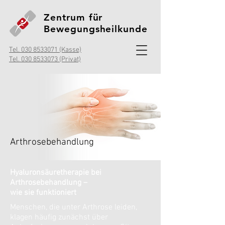
Zentrum für
Bewegungsheilkunde
Tel. 030 8533071 (Kasse)
Tel. 030 8533073 (Privat)
Arthrosebehandlung
Hyaluronsäuretherapie bei
Arthrosebehandlung –
wie sie funktioniert
Menschen, die unter Arthrose leiden,
klagen häufig zunächst über